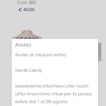
Cod. 383
€ 40.00
Avviso
Avviso di chiusura estiva
Gentili Clienti,
desideriamo informarvi che i nostri
Stampa a
Supplemento
uffici rimarranno chiusi per la pausa
transfer del
per la stampa
estiva dal 7 al 28 agosto.
NOME
TRANSFER