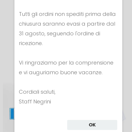
scritta: NEGRINI
SU GIUBBETTI
Tutti gli ordini non spediti prima della
Su colletto
ELETTRICI
chiusura saranno evasi a partire dal
giubbetti
Cod. 388
31 agosto, seguendo l'ordine di
€ 25.00
elettrici
ricezione.
Cod. 389
€ 5.00
Vi ringraziamo per la comprensione
e vi auguriamo buone vacanze.
Cordiali saluti,
Staff Negrini
OK