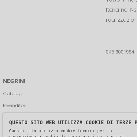
Italia nei N
realizzazion
045 800 1984
NEGRINI
Cataloghi
Rivenditori
Atleti
QUESTO SITO WEB UTILIZZA COOKIE DI TERZE 
Assistenza
Questo sito utilizza cookie tecnici per la
navigazione e cookie di terze parti per servizi