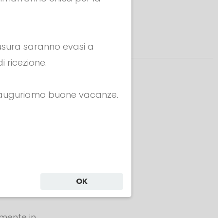
hiusura saranno evasi a
i ricezione.
i auguriamo buone vacanze.
OK
one
amente in