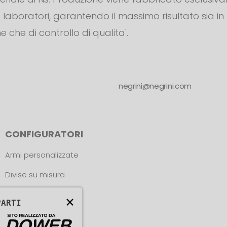
s. laboratori, garantendo il massimo risultato sia in
e che di controllo di qualita'.
negrini@negrini.com
CONFIGURATORI
Armi personalizzate
Divise su misura
Trova le misure
×
PARTI