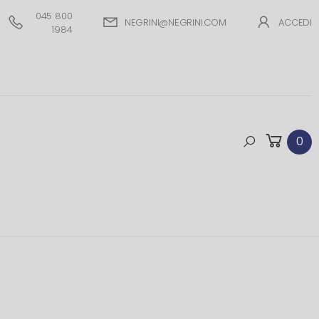
045 800
NEGRINI@NEGRINI.COM
ACCEDI
1984
0