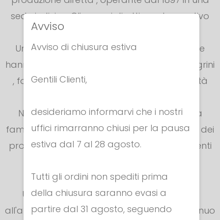
sede indivisa. Gli organi direttivo ed esecutivo
Avviso
fanno tutti capo alla famiglia Negrini.
Avviso di chiusura estiva
Una delle caratteristiche fondamentali che
hanno sempre contraddistinto l'azienda Negrini
Gentili Clienti,
, forse proprio la più importante, è la qualità
del Made In Italy.
desideriamo informarvi che i nostri
Negli anni, Negrini Fencing Line è diventata
uffici rimarranno chiusi per la pausa
famosa in Italia e nel Mondo per l'alto livello dei
estiva dal 7 al 28 agosto.
prodotti creati dalla famiglia e dai dipendenti
in maniera artigianale.
Tutti gli ordini non spediti prima
della chiusura saranno evasi a
Un'altra caratteristica che ha permesso
partire dal 31 agosto, seguendo
all'azienda di essere sempre al top, è il continuo