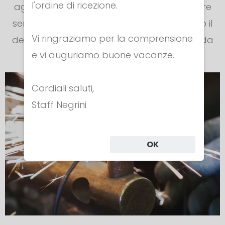
l'ordine di ricezione.
aggiornamento tecnico che mira a rendere
sempre migliori i prodotti, pur mantenendo il
Vi ringraziamo per la comprensione
design e lo stile che li contraddistinguono da
e vi auguriamo buone vacanze.
più di un secolo.
Cordiali saluti,
Staff Negrini
OK