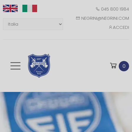
045 800 1984
NEGRINI@NEGRINI.COM
ACCEDI
Toggle mobile m
0