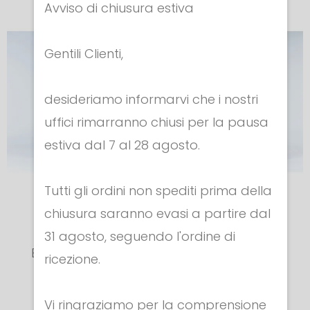
Avviso di chiusura estiva
Gentili Clienti,
desideriamo informarvi che i nostri
uffici rimarranno chiusi per la pausa
estiva dal 7 al 28 agosto.
Tutti gli ordini non spediti prima della
PANTALONE
PANTALONE
chiusura saranno evasi a partire dal
FIE/CE 800N
FIE/CE 800N
31 agosto, seguendo l'ordine di
EVO 2 Ragazzo
EVO 2 Ragazza
ricezione.
Cod. 133
Cod. 133
€ 155.20
€ 155.20
Vi ringraziamo per la comprensione