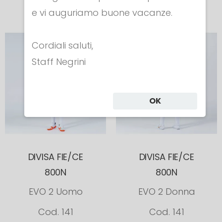
e vi auguriamo buone vacanze.
Cordiali saluti,
Staff Negrini
OK
DIVISA FIE/CE
DIVISA FIE/CE
800N
800N
EVO 2 Uomo
EVO 2 Donna
Cod. 141
Cod. 141