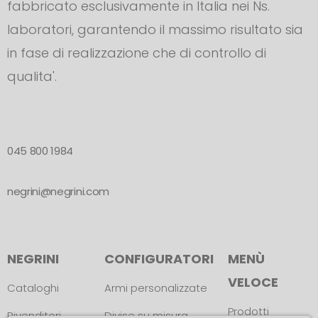
fabbricato esclusivamente in Italia nei Ns.
laboratori, garantendo il massimo risultato sia
in fase di realizzazione che di controllo di
qualita'.
045 800 1984
negrini@negrini.com
NEGRINI
CONFIGURATORI
MENÙ
VELOCE
Cataloghi
Armi personalizzate
Prodotti
Rivenditori
Divise su misura