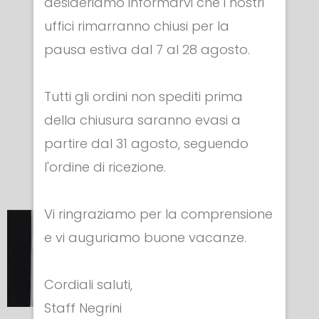
BRACCIALE IN
BRACCIALE IN
desideriamo informarvi che i nostri
ARGENTO 925
ARGENTO 925
uffici rimarranno chiusi per la
pausa estiva dal 7 al 28 agosto.
SPADA
Due Sciabole
Cod. 2840
incrociate
Tutti gli ordini non spediti prima
€ 60.00
Cod. 2855
della chiusura saranno evasi a
€ 46.00
partire dal 31 agosto, seguendo
l'ordine di ricezione.
Vi ringraziamo per la comprensione
e vi auguriamo buone vacanze.
Cordiali saluti,
Staff Negrini