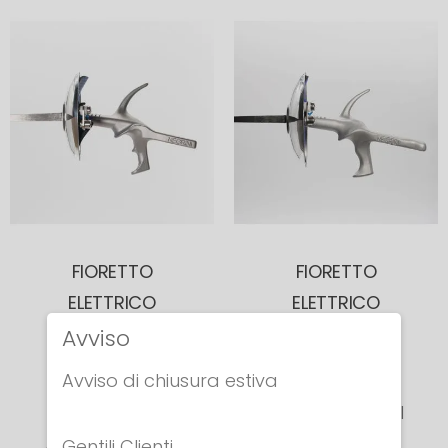
FIORETTO
FIORETTO
ELETTRICO
ELETTRICO
ANATOMICO
ANATOMICO
Avviso
Lama in
Lama FIE
Avviso di chiusura estiva
Acciaio
Maraging VNITI
Gentili Clienti,