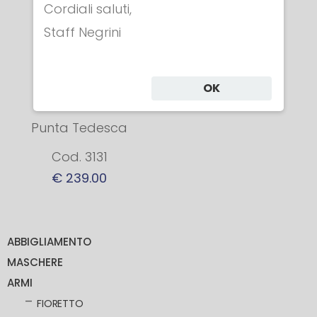
Cordiali saluti,
ELETTRICO
Staff Negrini
ANATOMICO
Lama FIE
OK
Maraging BF
Punta Tedesca
Cod. 3131
€ 239.00
ABBIGLIAMENTO
MASCHERE
ARMI
FIORETTO