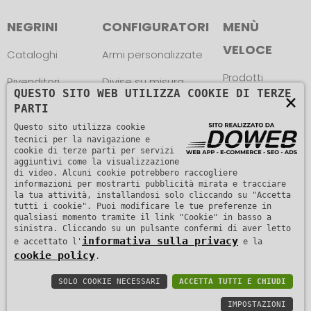
NEGRINI
CONFIGURATORI
MENÙ
VELOCE
Cataloghi
Armi personalizzate
Prodotti
Rivenditori
Divise su misura
QUESTO SITO WEB UTILIZZA COOKIE DI TERZE
×
News
Atleti
Trova le misure
PARTI
Questo sito utilizza cookie
Contatti
Assistenza
tecnici per la navigazione e
cookie di terze parti per servizi
aggiuntivi come la visualizzazione
di video. Alcuni cookie potrebbero raccogliere
informazioni per mostrarti pubblicità mirata e tracciare
la tua attività, installandosi solo cliccando su "Accetta
tutti i cookie". Puoi modificare le tue preferenze in
qualsiasi momento tramite il link "Cookie" in basso a
Copyright © L. NEGRINI & F. snc. P. IVA
sinistra. Cliccando su un pulsante confermi di aver letto
informativa sulla privacy
e accettato l'
e la
01482510235 -
Informativa sulla privacy
cookie policy
.
SOLO COOKIE NECESSARI
ACCETTA TUTTI E CHIUDI
IMPOSTAZIONI