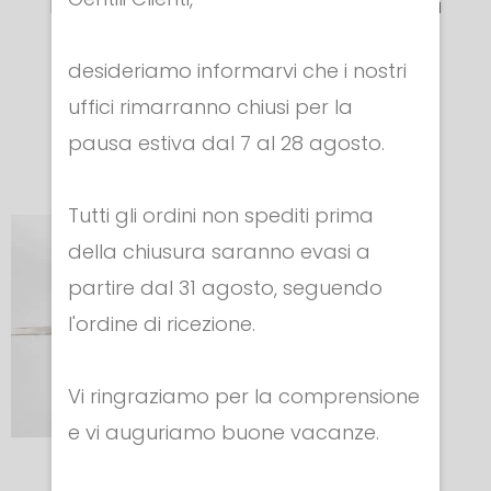
Normale Punta
Punta Tedesca
Tedesca
Cod. 3129
desideriamo informarvi che i nostri
€ 230.00
Cod. 3034
uffici rimarranno chiusi per la
€ 145.00
pausa estiva dal 7 al 28 agosto.
Tutti gli ordini non spediti prima
della chiusura saranno evasi a
partire dal 31 agosto, seguendo
l'ordine di ricezione.
Vi ringraziamo per la comprensione
e vi auguriamo buone vacanze.
FIORETTO