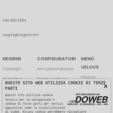
045 800 1984
negrini@negrini.com
NEGRINI
CONFIGURATORI
MENÙ
VELOCE
Cataloghi
Armi personalizzate
Prodotti
Rivenditori
Divise su misura
QUESTO SITO WEB UTILIZZA COOKIE DI TERZE
×
News
Atleti
Trova le misure
PARTI
Questo sito utilizza cookie
Contatti
Assistenza
tecnici per la navigazione e
cookie di terze parti per servizi
aggiuntivi come la visualizzazione
di video. Alcuni cookie potrebbero raccogliere