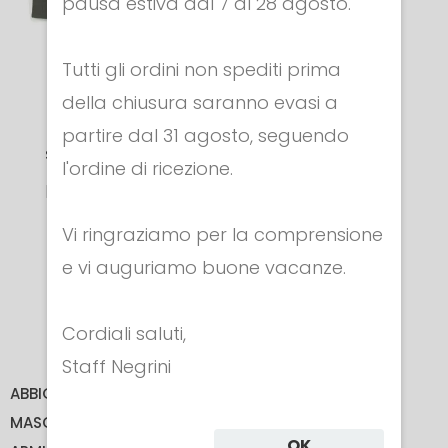
pausa estiva dal 7 al 28 agosto.
Tutti gli ordini non spediti prima
della chiusura saranno evasi a
Imbottitura
partire dal 31 agosto, seguendo
supplementare
l'ordine di ricezione.
Per Giacchetto
in Pelle
Vi ringraziamo per la comprensione
e vi auguriamo buone vacanze.
Cod. 803
€ 72.00
Cordiali saluti,
Staff Negrini
ABBIGLIAMENTO
MASCHERE
OK