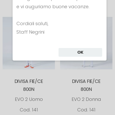
e vi auguriamo buone vacanze.
Cordiali saluti,
Staff Negrini
OK
DIVISA FIE/CE
DIVISA FIE/CE
800N
800N
EVO 2 Uomo
EVO 2 Donna
Cod. 141
Cod. 141