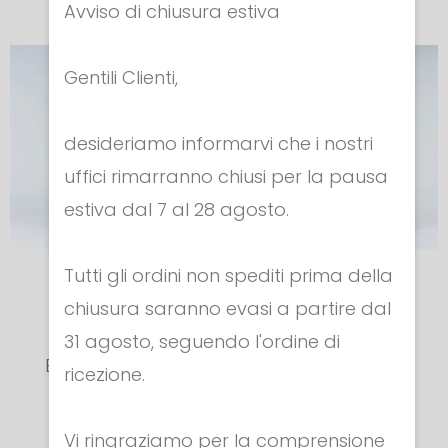
Avviso di chiusura estiva
Gentili Clienti,
desideriamo informarvi che i nostri
uffici rimarranno chiusi per la pausa
estiva dal 7 al 28 agosto.
Tutti gli ordini non spediti prima della
PANTALONE
PANTALONE
chiusura saranno evasi a partire dal
FIE/CE 800N
FIE/CE 800N
31 agosto, seguendo l'ordine di
EVO 2 Ragazzo
EVO 2 Ragazza
ricezione.
Cod. 133
Cod. 133
€ 155.20
€ 155.20
Vi ringraziamo per la comprensione