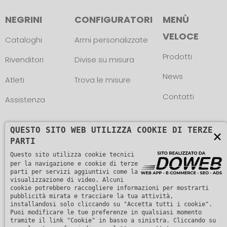
NEGRINI
CONFIGURATORI
MENÙ
VELOCE
Cataloghi
Armi personalizzate
Prodotti
Rivenditori
Divise su misura
News
Atleti
Trova le misure
Contatti
Assistenza
QUESTO SITO WEB UTILIZZA COOKIE DI TERZE
×
PARTI
Questo sito utilizza cookie tecnici
Copyright © L. NEGRINI & F. snc. P. IVA
per la navigazione e cookie di terze
parti per servizi aggiuntivi come la
visualizzazione di video. Alcuni
01482510235 -
Informativa sulla privacy
cookie potrebbero raccogliere informazioni per mostrarti
pubblicità mirata e tracciare la tua attività,
installandosi solo cliccando su "Accetta tutti i cookie".
Puoi modificare le tue preferenze in qualsiasi momento
tramite il link "Cookie" in basso a sinistra. Cliccando su