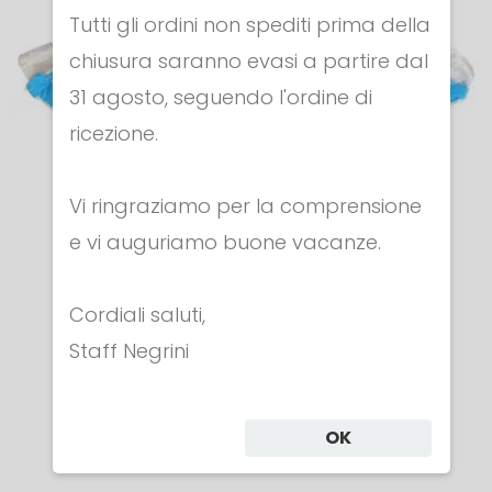
Tutti gli ordini non spediti prima della
chiusura saranno evasi a partire dal
31 agosto, seguendo l'ordine di
ricezione.
Vi ringraziamo per la comprensione
e vi auguriamo buone vacanze.
ACCESSORI MASCHERE
Cordiali saluti,
Bavettina in Lamè per elettrificazione
gorgiera
Staff Negrini
€ 35.00
OK