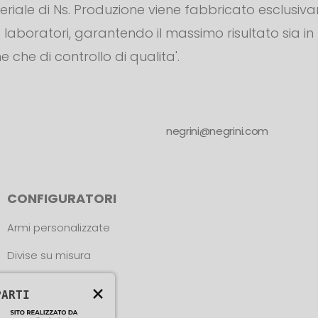
teriale di Ns. Produzione viene fabbricato esclusiv
s. laboratori, garantendo il massimo risultato sia in
e che di controllo di qualita'.
negrini@negrini.com
CONFIGURATORI
Armi personalizzate
Divise su misura
Trova le misure
×
PARTI