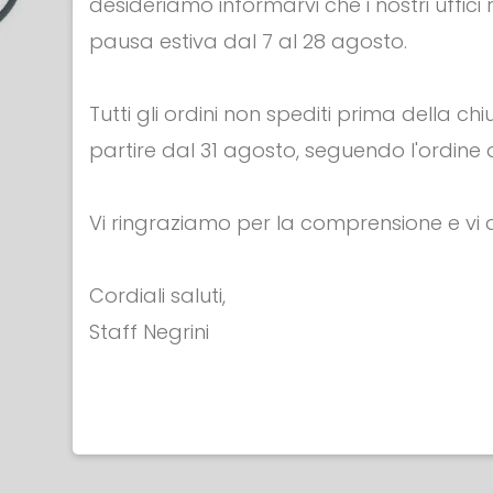
desideriamo informarvi che i nostri uffici
pausa estiva dal 7 al 28 agosto.
Tutti gli ordini non spediti prima della c
RICAM
RICAMBI &
partire dal 31 agosto, seguendo l'ordine d
ACCESS
ACCESSORI
APPAREC
APPARECCHI
Vi ringraziamo per la comprensione e v
Cavo di 
Carica
Pedan
batterie/alimentatore
€ 86.00
Apparec
Cordiali saluti,
€ 28.
Staff Negrini