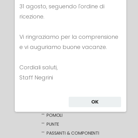
31 agosto, seguendo l'ordine di
Categorie
ricezione.
ABBIGLIAMENTO
Vi ringraziamo per la comprensione
MASCHERE
e vi auguriamo buone vacanze.
ARMI
FIORETTO
Cordiali saluti,
FIORETTI ELETTRICI
Staff Negrini
LAME NUDE
LAME ELETTRIFICATE
COCCE
OK
IMPUGNATURE
POMOLI
PUNTE
PASSANTI & COMPONENTI