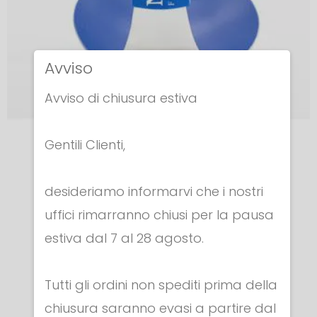
Avviso
Avviso di chiusura estiva
Gentili Clienti,
COCCE SCIABOLA
COCCIA PER SCIABOLA ELETRICA - EXTRA
desideriamo informarvi che i nostri
STRONG
uffici rimarranno chiusi per la pausa
€ 47.00
estiva dal 7 al 28 agosto.
Tutti gli ordini non spediti prima della
chiusura saranno evasi a partire dal