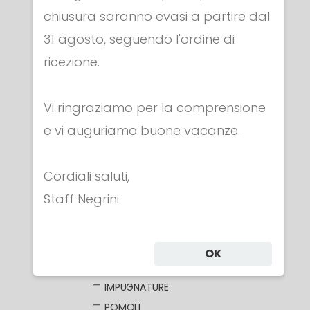
chiusura saranno evasi a partire dal
31 agosto, seguendo l'ordine di
ricezione.
Categorie
Vi ringraziamo per la comprensione
ABBIGLIAMENTO
e vi auguriamo buone vacanze.
MASCHERE
ARMI
Cordiali saluti,
FIORETTO
Staff Negrini
FIORETTI ELETTRICI
LAME NUDE
LAME ELETTRIFICATE
OK
COCCE
IMPUGNATURE
POMOLI