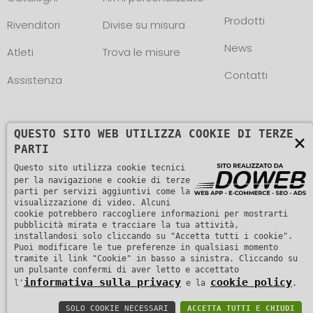
Prodotti
Rivenditori
Divise su misura
News
Atleti
Trova le misure
Contatti
Assistenza
QUESTO SITO WEB UTILIZZA COOKIE DI TERZE
×
PARTI
Copyright © L. NEGRINI & F. snc. P. IVA
Questo sito utilizza cookie tecnici
per la navigazione e cookie di terze
01482510235 -
parti per servizi aggiuntivi come la
Informativa sulla privacy
visualizzazione di video. Alcuni
cookie potrebbero raccogliere informazioni per mostrarti
pubblicità mirata e tracciare la tua attività,
installandosi solo cliccando su "Accetta tutti i cookie".
Puoi modificare le tue preferenze in qualsiasi momento
tramite il link "Cookie" in basso a sinistra. Cliccando su
un pulsante confermi di aver letto e accettato
informativa sulla privacy
cookie policy
l'
e la
.
SOLO COOKIE NECESSARI
ACCETTA TUTTI E CHIUDI