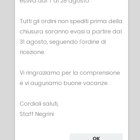
estiva dal 7 al 28 agosto.
Tutti gli ordini non spediti prima della
ARMI-MASCHERE IN PLASTICA
chiusura saranno evasi a partire dal
Fioretto di plastica NON sonoro ARAMIS®
31 agosto, seguendo l'ordine di
€ 35.00
ricezione.
Vi ringraziamo per la comprensione
e vi auguriamo buone vacanze.
Cordiali saluti,
Categorie
Staff Negrini
ABBIGLIAMENTO
OK