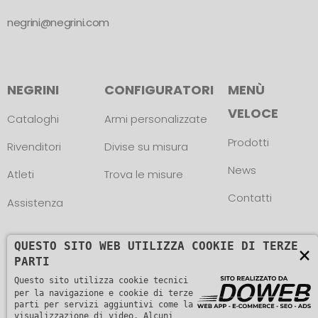
negrini@negrini.com
NEGRINI
CONFIGURATORI
MENÙ
VELOCE
Cataloghi
Armi personalizzate
Prodotti
Rivenditori
Divise su misura
News
Atleti
Trova le misure
Contatti
Assistenza
QUESTO SITO WEB UTILIZZA COOKIE DI TERZE
×
PARTI
Questo sito utilizza cookie tecnici
Copyright © L. NEGRINI & F. snc. P. IVA
per la navigazione e cookie di terze
parti per servizi aggiuntivi come la
visualizzazione di video. Alcuni