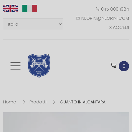
045 800 1984
NEGRINI@NEGRINI.COM
ACCEDI
Toggle mobile m
0
Home
Prodotti
GUANTO IN ALCANTARA