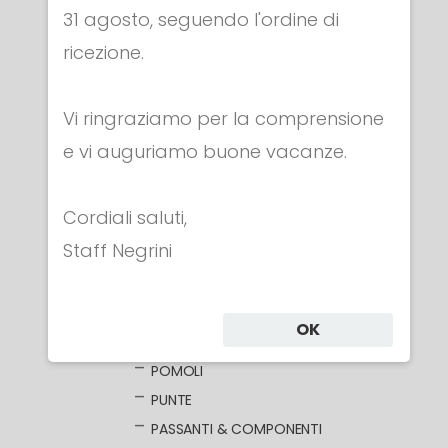
31 agosto, seguendo l'ordine di
Categorie
ricezione.
ABBIGLIAMENTO
Vi ringraziamo per la comprensione
MASCHERE
e vi auguriamo buone vacanze.
ARMI
FIORETTO
Cordiali saluti,
FIORETTI ELETTRICI
Staff Negrini
LAME NUDE
LAME ELETTRIFICATE
COCCE
OK
IMPUGNATURE
POMOLI
PUNTE
PASSANTI & COMPONENTI