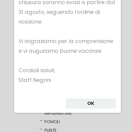
chiusura saranno evasi a partire dal
31 agosto, seguendo l'ordine di
Categorie
ricezione.
Vi ringraziamo per la comprensione
ABBIGLIAMENTO
e vi auguriamo buone vacanze.
MASCHERE
ARMI
Cordiali saluti,
FIORETTO
FIORETTI ELETTRICI
Staff Negrini
LAME NUDE
LAME ELETTRIFICATE
OK
COCCE
IMPUGNATURE
POMOLI
PUNTE