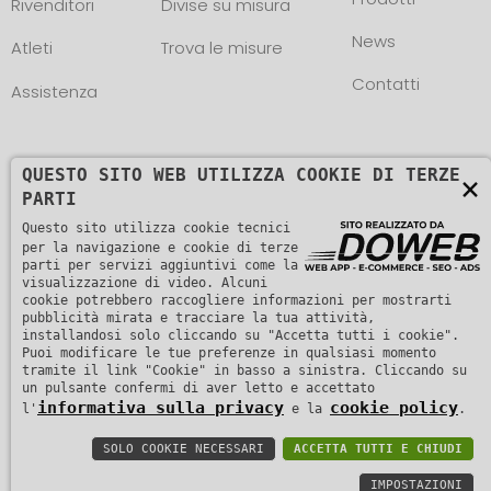
Rivenditori
Divise su misura
News
Atleti
Trova le misure
Contatti
Assistenza
QUESTO SITO WEB UTILIZZA COOKIE DI TERZE
×
PARTI
Questo sito utilizza cookie tecnici
Copyright © L. NEGRINI & F. snc. P. IVA
per la navigazione e cookie di terze
01482510235 -
parti per servizi aggiuntivi come la
Informativa sulla privacy
visualizzazione di video. Alcuni
cookie potrebbero raccogliere informazioni per mostrarti
pubblicità mirata e tracciare la tua attività,
installandosi solo cliccando su "Accetta tutti i cookie".
Puoi modificare le tue preferenze in qualsiasi momento
tramite il link "Cookie" in basso a sinistra. Cliccando su
un pulsante confermi di aver letto e accettato
informativa sulla privacy
cookie policy
l'
e la
.
SOLO COOKIE NECESSARI
ACCETTA TUTTI E CHIUDI
IMPOSTAZIONI