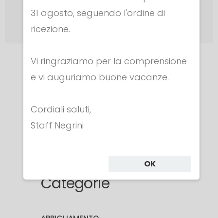
31 agosto, seguendo l'ordine di
ricezione.
Vi ringraziamo per la comprensione
BORSE A TRACOLLA
e vi auguriamo buone vacanze.
JUNIOR CASE
€ 42.00
Cordiali saluti,
Staff Negrini
OK
Categorie