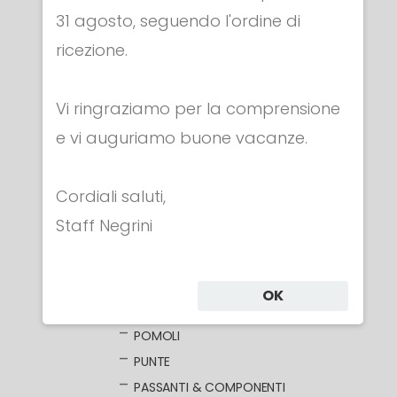
31 agosto, seguendo l'ordine di
Categorie
ricezione.
ABBIGLIAMENTO
Vi ringraziamo per la comprensione
MASCHERE
e vi auguriamo buone vacanze.
ARMI
FIORETTO
Cordiali saluti,
FIORETTI ELETTRICI
Staff Negrini
LAME NUDE
LAME ELETTRIFICATE
COCCE
OK
IMPUGNATURE
POMOLI
PUNTE
PASSANTI & COMPONENTI