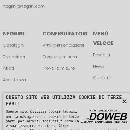
negrini@negrini.com
NEGRINI
CONFIGURATORI
MENÙ
VELOCE
Cataloghi
Armi personalizzate
Prodotti
Rivenditori
Divise su misura
News
Atleti
Trova le misure
Contatti
Assistenza
QUESTO SITO WEB UTILIZZA COOKIE DI TERZE
×
PARTI
Questo sito utilizza cookie tecnici
Copyright © L. NEGRINI & F. snc. P. IVA
per la navigazione e cookie di terze
parti per servizi aggiuntivi come la
01482510235 -
visualizzazione di video. Alcuni
Informativa sulla privacy