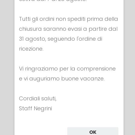
Tutti gli ordini non spediti prima della
chiusura saranno evasi a partire dal
RICAMBI & ACCESSORI RULLI
31 agosto, seguendo l'ordine di
Gruppo 3 molle completo
ricezione.
€ 108.00
Vi ringraziamo per la comprensione
e vi auguriamo buone vacanze.
Cordiali saluti,
Categorie
Staff Negrini
ABBIGLIAMENTO
OK
MASCHERE