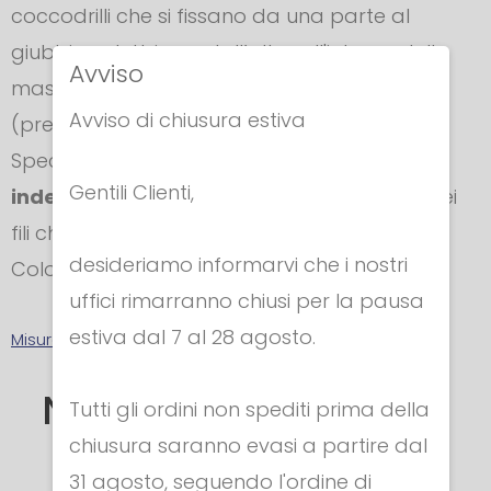
coccodrilli che si fissano da una parte al
giubbino elettrico e dall’altro all'interno della
Avviso
maschera ad una delle due linguette
Avviso di chiusura estiva
(predisposte per Dx e Sx).
Speciale
rete in acciaio inox AISI 304
Gentili Clienti,
indeformabile
, grazie al doppio intreccio dei
fili che la compongono.
desideriamo informarvi che i nostri
Colore: NERO
uffici rimarranno chiusi per la pausa
estiva dal 7 al 28 agosto.
Misure delle maschere
Nella stessa categoria
Tutti gli ordini non spediti prima della
chiusura saranno evasi a partire dal
31 agosto, seguendo l'ordine di