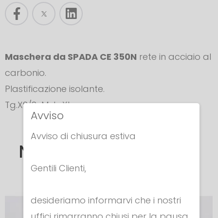
Maschera da SPADA CE 350N
rete in acciaio al
carbonio.
Plastificazione isolante.
Tg.XS/S-M-L-XL
Avviso
Avviso di chiusura estiva
Nella stessa categoria
Gentili Clienti,
desideriamo informarvi che i nostri
uffici rimarranno chiusi per la pausa