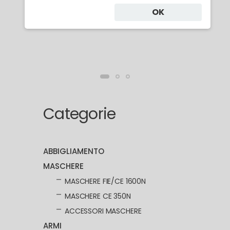
Maschera da SPADA CE 350N
OK
€ 138.00
Categorie
ABBIGLIAMENTO
MASCHERE
MASCHERE FIE/CE 1600N
MASCHERE CE 350N
ACCESSORI MASCHERE
ARMI