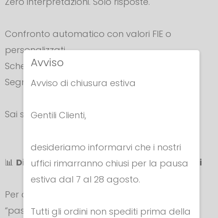
Zero interpretazioni. Solo risposte.
Confronto automatico con valori FIE o
personalizzati
Avviso
Schermata gialla o rossa immediata
Segnale acustico di conferma
Avviso di chiusura estiva
Sai subito se è tutto ok o se serve intervenire.
Gentili Clienti,
desideriamo informarvi che i nostri
📊
Diagnostica Avanzata per Professionisti
uffici rimarranno chiusi per la pausa
estiva dal 7 al 28 agosto.
Per chi vuole andare oltre il semplice
“passa/non passa”:
Tutti gli ordini non spediti prima della