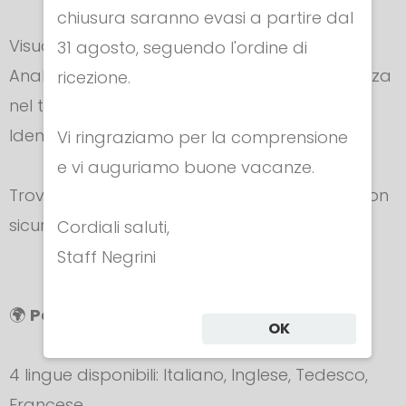
chiusura saranno evasi a partire dal
Visualizzazione numerica dettagliata
31 agosto, seguendo l'ordine di
Analisi grafica dell’andamento della resistenza
ricezione.
nel tempo
Identificazione rapida del punto di guasto
Vi ringraziamo per la comprensione
e vi auguriamo buone vacanze.
Trovi il problema in pochi secondi. Lo risolvi con
sicurezza.
Cordiali saluti,
Staff Negrini
🌍
Personalizzabile e Multilingua
OK
4 lingue disponibili: Italiano, Inglese, Tedesco,
Francese