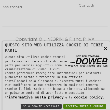
Contatti
Assistenza
Copyright © L. NEGRINI & F. snc. P. IVA
QUESTO SITO WEB UTILIZZA COOKIE DI TERZE
×
01482510235 -
Informativa sulla privacy
PARTI
Questo sito utilizza cookie tecnici
per la navigazione e cookie di terze
parti per servizi aggiuntivi come la
visualizzazione di video. Alcuni
cookie potrebbero raccogliere informazioni per mostrarti
pubblicità mirata e tracciare la tua attività,
installandosi solo cliccando su "Accetta tutti i cookie".
Puoi modificare le tue preferenze in qualsiasi momento
tramite il link "Cookie" in basso a sinistra. Cliccando su
un pulsante confermi di aver letto e accettato
informativa sulla privacy
cookie policy
l'
e la
.
SOLO COOKIE NECESSARI
ACCETTA TUTTI E CHIUDI