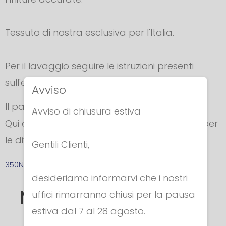
Tessuto di nostra esclusiva per l'Italia.
Per il lavaggio seguire le istruzioni presenti
sull'etichetta
Avviso
Il pantalone è
UNISEX.
Avviso di chiusura estiva
Qui di seguito trova la nostra tabella taglie per
le divise.
Gentili Clienti,
350N - Tabella Misure
desideriamo informarvi che i nostri
Nella stessa categoria
uffici rimarranno chiusi per la pausa
estiva dal 7 al 28 agosto.