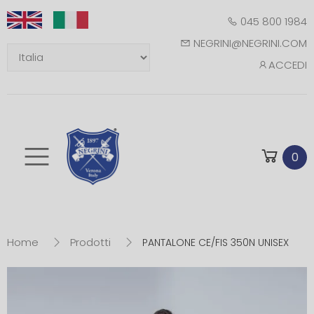
045 800 1984
NEGRINI@NEGRINI.COM
ACCEDI
Toggle mobile m
0
Home
Prodotti
PANTALONE CE/FIS 350N UNISEX