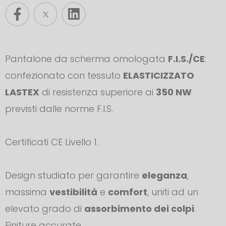
Pantalone da scherma omologata
F.I.S./CE
:
confezionato con tessuto
ELASTICIZZATO
LASTEX
di resistenza superiore ai
350 NW
previsti dalle norme F.I.S.
Certificati CE Livello 1.
Design studiato per garantire
eleganza
,
massima
vestibilità
e
comfort
, uniti ad un
elevato grado di
assorbimento dei colpi
.
Finiture accurate.