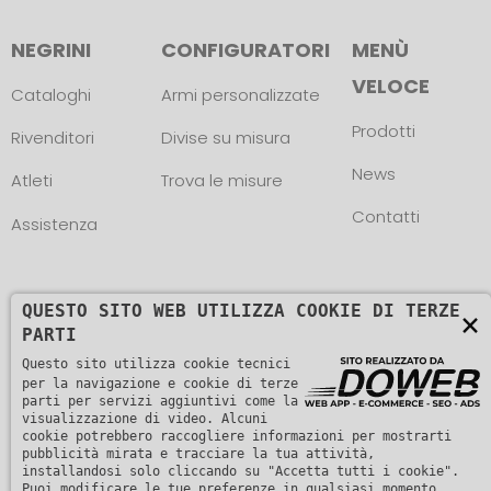
NEGRINI
CONFIGURATORI
MENÙ
VELOCE
Cataloghi
Armi personalizzate
Prodotti
Rivenditori
Divise su misura
News
Atleti
Trova le misure
Contatti
Assistenza
QUESTO SITO WEB UTILIZZA COOKIE DI TERZE
×
PARTI
Copyright © L. NEGRINI & F. snc. P. IVA
Questo sito utilizza cookie tecnici
per la navigazione e cookie di terze
01482510235 -
Informativa sulla privacy
parti per servizi aggiuntivi come la
visualizzazione di video. Alcuni
cookie potrebbero raccogliere informazioni per mostrarti
pubblicità mirata e tracciare la tua attività,
installandosi solo cliccando su "Accetta tutti i cookie".
Puoi modificare le tue preferenze in qualsiasi momento