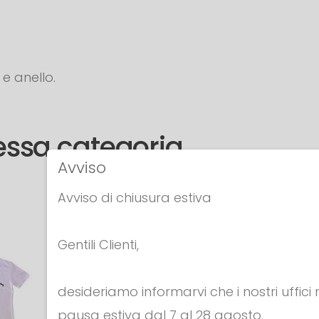
e anello.
tessa categoria
Avviso
Avviso di chiusura estiva
Gentili Clienti,
desideriamo informarvi che i nostri uffici
pausa estiva dal 7 al 28 agosto.