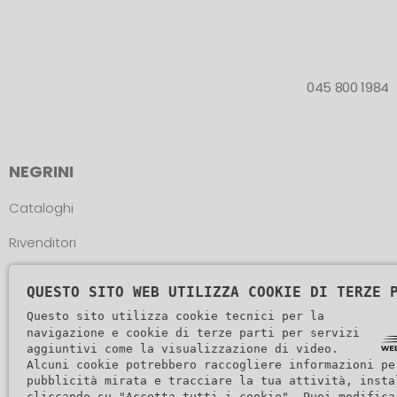
045 800 1984
NEGRINI
Cataloghi
Rivenditori
Atleti
QUESTO SITO WEB UTILIZZA COOKIE DI TERZE 
Assistenza
Questo sito utilizza cookie tecnici per la
navigazione e cookie di terze parti per servizi
aggiuntivi come la visualizzazione di video.
Alcuni cookie potrebbero raccogliere informazioni pe
pubblicità mirata e tracciare la tua attività, insta
cliccando su "Accetta tutti i cookie". Puoi modifica