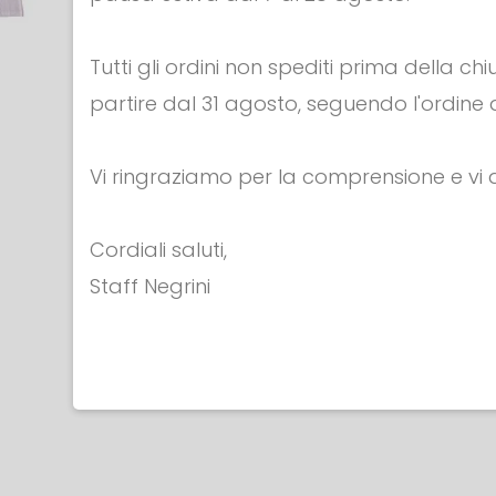
Tutti gli ordini non spediti prima della c
partire dal 31 agosto, seguendo l'ordine d
APPAREL &
APPAR
ACCESSORI
ACCESS
Vi ringraziamo per la comprensione e v
T-shirt - FORMICHE
T-shirt 
€ 25.00
€ 25.
Cordiali saluti,
Staff Negrini