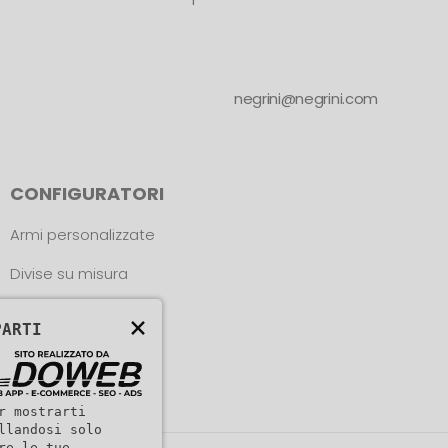
negrini@negrini.com
CONFIGURATORI
Armi personalizzate
Divise su misura
Trova le misure
×
PARTI
r mostrarti
llandosi solo
re le tue