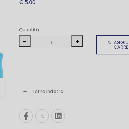
€ 5.00
Quantità:
-
+
AGGIU
CARRE
Torna indietro