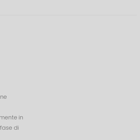
one
amente in
 fase di