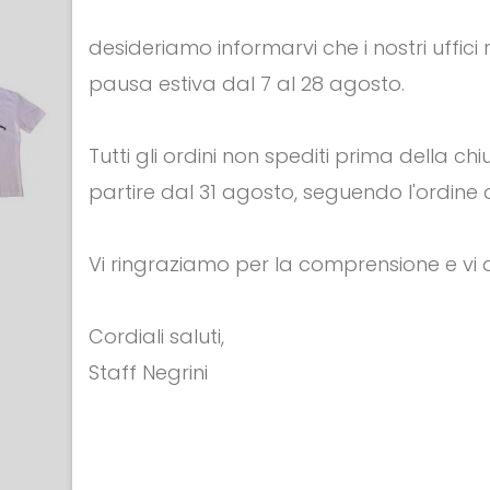
desideriamo informarvi che i nostri uffici
pausa estiva dal 7 al 28 agosto.
Tutti gli ordini non spediti prima della c
partire dal 31 agosto, seguendo l'ordine d
Vi ringraziamo per la comprensione e v
APPAREL &
APPAR
Cordiali saluti,
ACCESSORI
ACCESS
Staff Negrini
T-shirt - FORMICHE
T-shirt 
€ 25.00
€ 25.