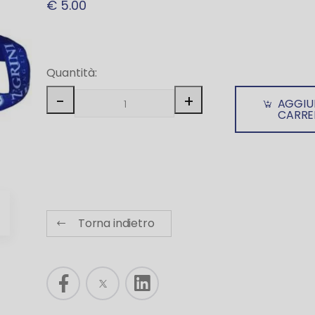
€ 5.00
Quantità:
-
+
AGGIU
CARRE
Torna indietro