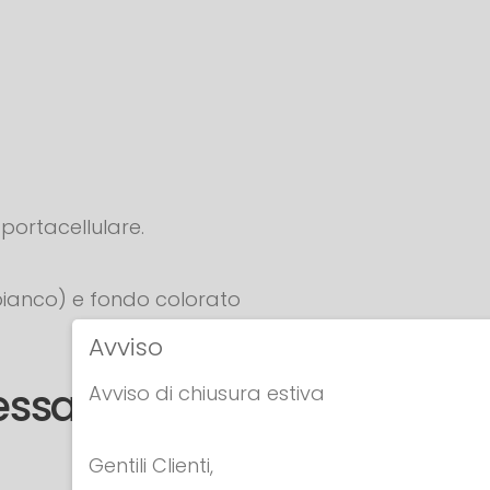
portacellulare.
bianco) e fondo colorato
Avviso
tessa categoria
Avviso di chiusura estiva
Gentili Clienti,