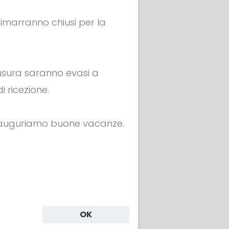
 rimarranno chiusi per la
hiusura saranno evasi a
i ricezione.
i auguriamo buone vacanze.
EL &
APPAREL &
ORI
ACCESSORI
ARENA
T-shirt - PORTRAIT
N
00
€ 25.00
OK