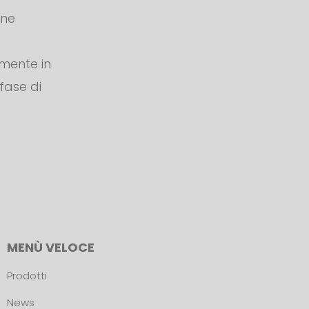
one
amente in
 fase di
MENÙ VELOCE
Prodotti
News