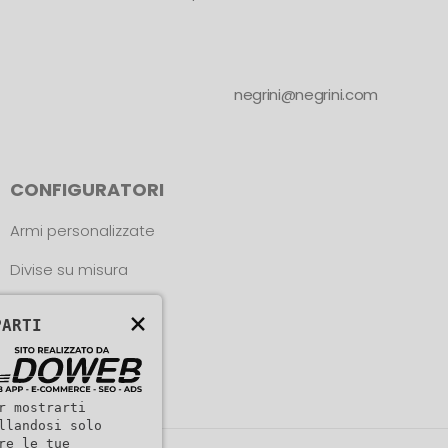
negrini@negrini.com
CONFIGURATORI
Armi personalizzate
Divise su misura
Trova le misure
×
PARTI
r mostrarti
llandosi solo
re le tue