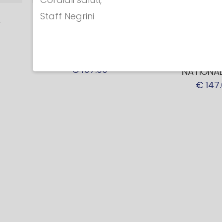
Staff Negrini
E
SCIABOLE ELETTRICHE
SCIABOLE EL
SCIABOLA
SCIAB
ELETTRICA
ELETTRI
€ 157.00
NATIONAL
€ 147