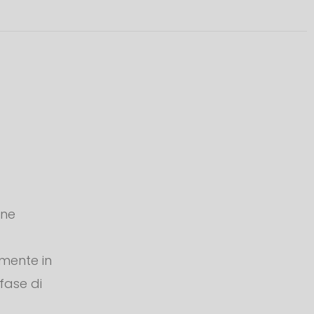
one
amente in
 fase di