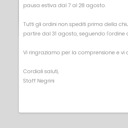
pausa estiva dal 7 al 28 agosto.
Tutti gli ordini non spediti prima della c
partire dal 31 agosto, seguendo l'ordine d
SCIABOLE NON
SCIABOL
Vi ringraziamo per la comprensione e v
ELETTRICHE
ELETTRIC
SCIABOLA EXTRA
SCIABOLA I
Cordiali saluti,
LEGGERA
MINI
Staff Negrini
€ 112.00
€ 112.