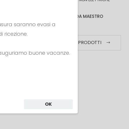
BORSE
ABBIGLIAMENTO DA MAESTRO
hiusura saranno evasi a
MORE
i ricezione.
VEDI TUTTI I PRODOTTI
E NON
i auguriamo buone vacanze.
HE
TALIANA
00
OK