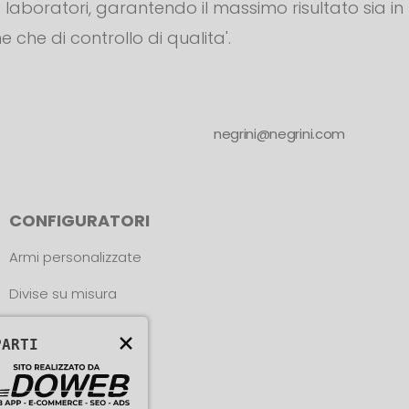
s. laboratori, garantendo il massimo risultato sia in
e che di controllo di qualita'.
negrini@negrini.com
CONFIGURATORI
Armi personalizzate
Divise su misura
Trova le misure
×
PARTI