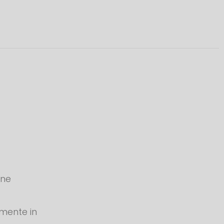
one
amente in