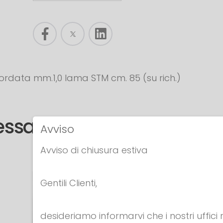
ordata mm.1,0 lama STM cm. 85 (su rich.)
tessa categoria
Avviso
Avviso di chiusura estiva
Gentili Clienti,
desideriamo informarvi che i nostri uffici