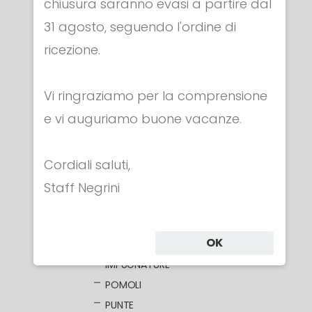
chiusura saranno evasi a partire dal
31 agosto, seguendo l'ordine di
Categorie
ricezione.
Vi ringraziamo per la comprensione
ABBIGLIAMENTO
e vi auguriamo buone vacanze.
MASCHERE
ARMI
Cordiali saluti,
FIORETTO
FIORETTI ELETTRICI
Staff Negrini
LAME NUDE
LAME ELETTRIFICATE
OK
COCCE
IMPUGNATURE
POMOLI
PUNTE