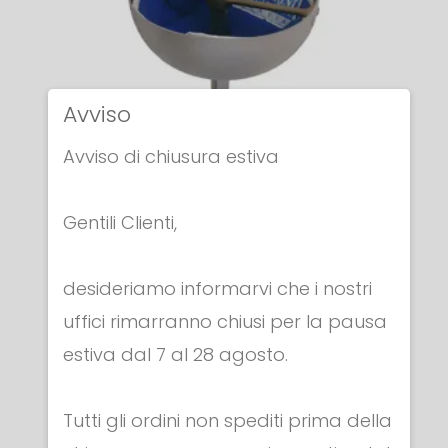
Avviso
Avviso di chiusura estiva
Gentili Clienti,
SPADE ELETTRICHE
desideriamo informarvi che i nostri
SPADA ELETTRICA ITALIANA
uffici rimarranno chiusi per la pausa
€ 259.00
estiva dal 7 al 28 agosto.
Tutti gli ordini non spediti prima della