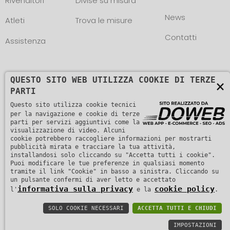
Rivenditori
Divise su misura
News
Atleti
Trova le misure
Contatti
Assistenza
QUESTO SITO WEB UTILIZZA COOKIE DI TERZE
×
PARTI
Questo sito utilizza cookie tecnici
Copyright © L. NEGRINI & F. snc. P. IVA
per la navigazione e cookie di terze
01482510235 -
parti per servizi aggiuntivi come la
Informativa sulla privacy
visualizzazione di video. Alcuni
cookie potrebbero raccogliere informazioni per mostrarti
pubblicità mirata e tracciare la tua attività,
installandosi solo cliccando su "Accetta tutti i cookie".
Puoi modificare le tue preferenze in qualsiasi momento
tramite il link "Cookie" in basso a sinistra. Cliccando su
un pulsante confermi di aver letto e accettato
informativa sulla privacy
cookie policy
l'
e la
.
SOLO COOKIE NECESSARI
ACCETTA TUTTI E CHIUDI
IMPOSTAZIONI