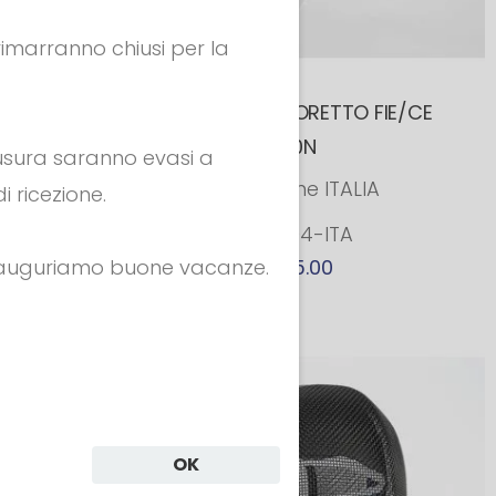
 rimarranno chiusi per la
CE
Maschera da FIORETTO FIE/CE
1600N
hiusura saranno evasi a
Colorazione ITALIA
i ricezione.
Cod. 504-ITA
i auguriamo buone vacanze.
€ 295.00
OK