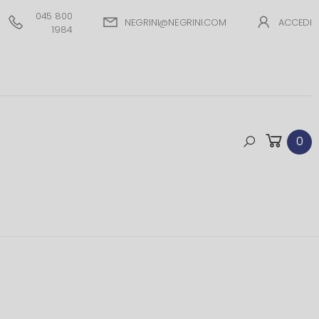
045 800
NEGRINI@NEGRINI.COM
ACCEDI
1984
0