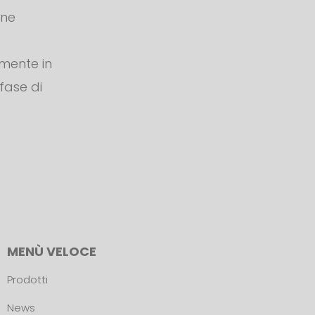
one
amente in
 fase di
MENÙ VELOCE
Prodotti
News