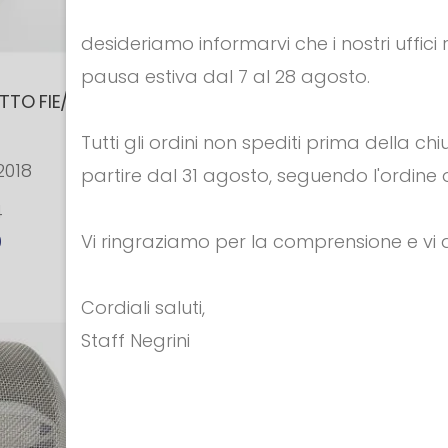
desideriamo informarvi che i nostri uffici
pausa estiva dal 7 al 28 agosto.
TTO FIE/CE
Maschera da FIORETTO FIE/
1600N
Tutti gli ordini non spediti prima della c
2018
Colorazione Bianco / Blu
partire dal 31 agosto, seguendo l'ordine d
4
Cod. 504-BW
Vi ringraziamo per la comprensione e v
0
€ 259.00
Cordiali saluti,
Staff Negrini