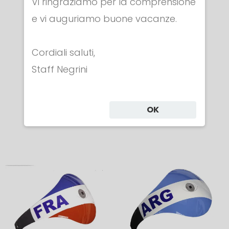
Vi ringraziamo per la comprensione
COCCIA
COCCIA
e vi auguriamo buone vacanze.
SPAGNA
GERMANIA
Per Sciabola
Per Sciabola
Cordiali saluti,
Staff Negrini
Elettrica
Elettrica
Cod. 5558
Cod. 5559
€ 72.00
€ 82.00
OK