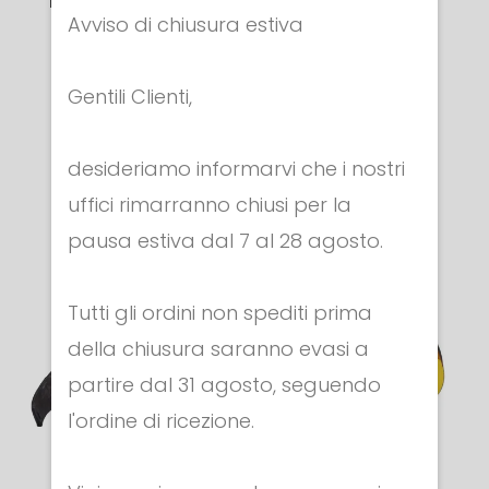
BANDIERA ITALIA
Per Sciabola
Avviso di chiusura estiva
Per Sciabola
Elettrica
Elettrica
Gentili Clienti,
Cod. 5557
€ 82.00
Cod. 5556
€ 72.00
desideriamo informarvi che i nostri
uffici rimarranno chiusi per la
pausa estiva dal 7 al 28 agosto.
Tutti gli ordini non spediti prima
della chiusura saranno evasi a
partire dal 31 agosto, seguendo
l'ordine di ricezione.