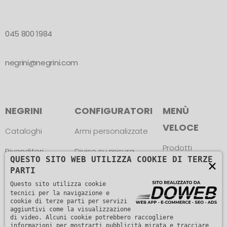
045 800 1984
negrini@negrini.com
NEGRINI
CONFIGURATORI
MENÙ
VELOCE
Cataloghi
Armi personalizzate
Prodotti
Rivenditori
Divise su misura
QUESTO SITO WEB UTILIZZA COOKIE DI TERZE
×
News
PARTI
Atleti
Trova le misure
Questo sito utilizza cookie
Contatti
Assistenza
tecnici per la navigazione e
cookie di terze parti per servizi
aggiuntivi come la visualizzazione
di video. Alcuni cookie potrebbero raccogliere
informazioni per mostrarti pubblicità mirata e tracciare