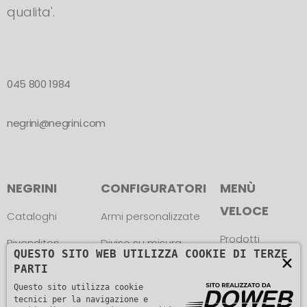
qualita'.
045 800 1984
negrini@negrini.com
NEGRINI
CONFIGURATORI
MENÙ
VELOCE
Cataloghi
Armi personalizzate
Prodotti
Rivenditori
Divise su misura
QUESTO SITO WEB UTILIZZA COOKIE DI TERZE
×
News
PARTI
Atleti
Trova le misure
Questo sito utilizza cookie
Contatti
Assistenza
tecnici per la navigazione e