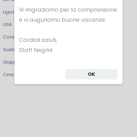
Vi ringraziamo per la comprensione
Liguria
e vi auguriamo buone vacanze.
USA
Corea del Sud
Cordiali saluti,
Staff Negrini
Sudafrica
Giappone
OK
Cina