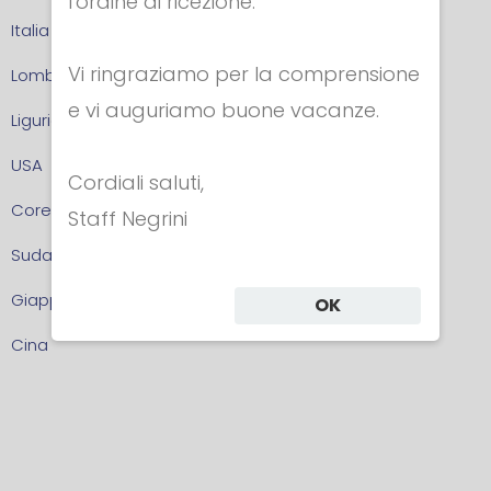
l'ordine di ricezione.
Italia
Vi ringraziamo per la comprensione
Lombardia
e vi auguriamo buone vacanze.
Liguria
USA
Cordiali saluti,
Corea del Sud
Staff Negrini
Sudafrica
Giappone
OK
Cina