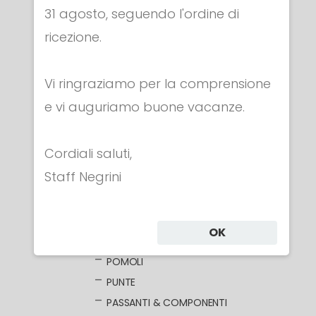
31 agosto, seguendo l'ordine di
Categorie
ricezione.
ABBIGLIAMENTO
Vi ringraziamo per la comprensione
MASCHERE
e vi auguriamo buone vacanze.
ARMI
FIORETTO
Cordiali saluti,
FIORETTI ELETTRICI
Staff Negrini
LAME NUDE
LAME ELETTRIFICATE
COCCE
OK
IMPUGNATURE
POMOLI
PUNTE
PASSANTI & COMPONENTI