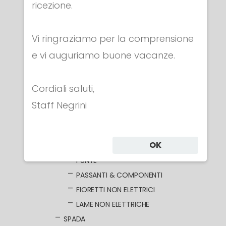
ricezione.
ABBIGLIAMENTO
MASCHERE
Vi ringraziamo per la comprensione
ARMI
e vi auguriamo buone vacanze.
FIORETTO
FIORETTI ELETTRICI
Cordiali saluti,
LAME NUDE
LAME ELETTRIFICATE
Staff Negrini
COCCE
IMPUGNATURE
OK
POMOLI
PUNTE
PASSANTI & COMPONENTI
FIORETTI NON ELETTRICI
LAME NON ELETTRICHE
SPADA