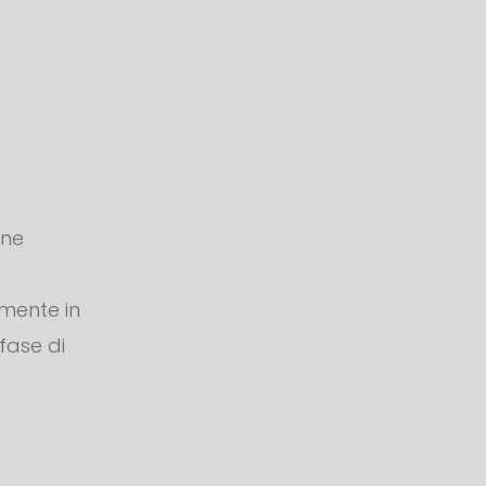
one
amente in
 fase di