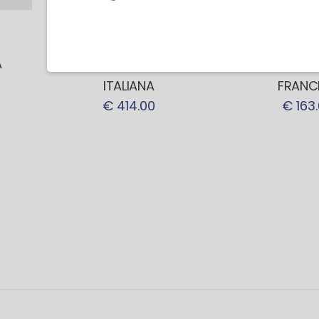
SPADE ELETTRICHE
SPADE ELET
A
SPADA ELETTRICA
SPADA ELE
ITALIANA
FRANC
€ 414.00
€ 163