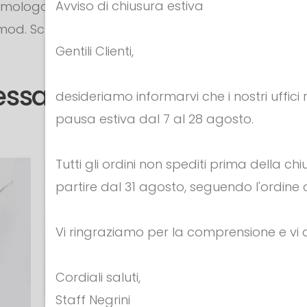
Avviso di chiusura estiva
omologata a norme FIE in acciaio Maraging mod. B
ca mod. Schermasport omologata a norme FIE 2008.
Gentili Clienti,
tessa categoria
desideriamo informarvi che i nostri uffici
pausa estiva dal 7 al 28 agosto.
Tutti gli ordini non spediti prima della c
partire dal 31 agosto, seguendo l'ordine d
Vi ringraziamo per la comprensione e v
Cordiali saluti,
Staff Negrini