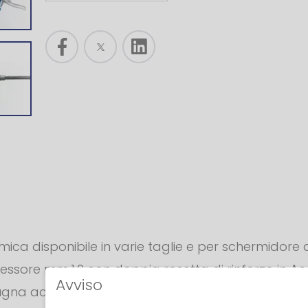
a disponibile in varie taglie e per schermidore 
pessore mm.1,0 con doppia rosetta di rinforzo in Acc
Avviso
gna accoppiata con tessuto sintetico blu royal. P