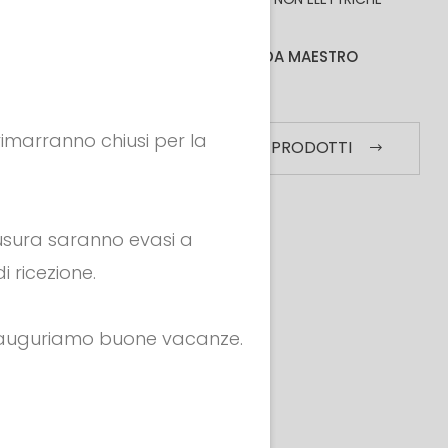
F art.34432
BORSE
ABBIGLIAMENTO DA MAESTRO
MORE
 rimarranno chiusi per la
VEDI TUTTI I PRODOTTI
hiusura saranno evasi a
i ricezione.
i auguriamo buone vacanze.