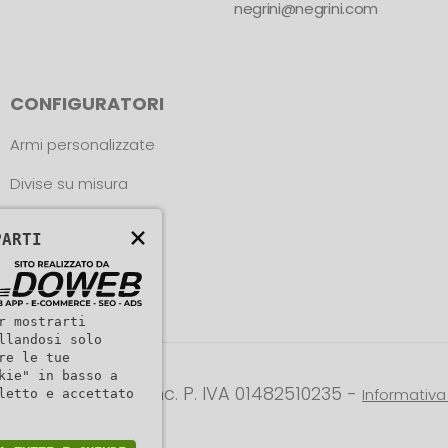
negrini@negrini.com
CONFIGURATORI
Armi personalizzate
Divise su misura
Trova le misure
×
PARTI
r mostrarti
llandosi solo
re le tue
kie" in basso a
© L. NEGRINI & F. snc. P. IVA 01482510235 -
Informativa 
letto e accettato